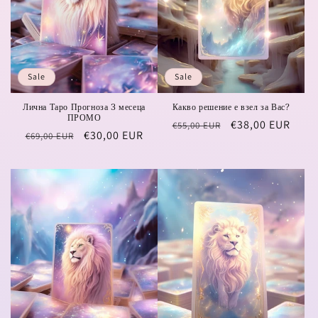
Sale
Sale
Лична Таро Прогноза 3 месеца
Какво решение е взел за Вас?
ПРОМО
Regular
Sale
€38,00 EUR
€55,00 EUR
Regular
Sale
€30,00 EUR
€69,00 EUR
price
price
price
price