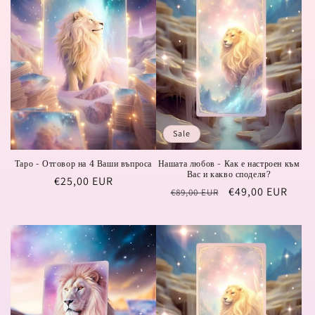
Sale
Таро - Отговор на 4 Ваши въпроса
Нашата любов - Как е настроен към
Вас и какво споделя?
Regular
€25,00 EUR
Regular
Sale
€49,00 EUR
€89,00 EUR
price
price
price