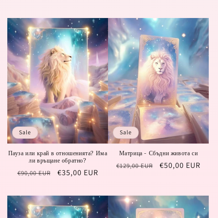
price
price
Sale
Sale
Пауза или край в отношенията? Има
Матрица - Сбъдни живота си
ли връщане обратно?
Regular
Sale
€50,00 EUR
€129,00 EUR
Regular
Sale
€35,00 EUR
€90,00 EUR
price
price
price
price