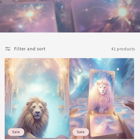
l
e
c
t
i
Filter and sort
41 products
o
n
:
Sale
Sale