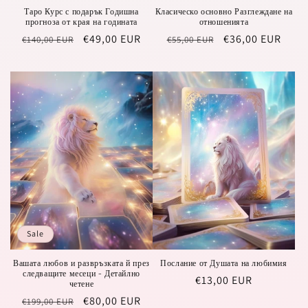
Таро Курс с подарък Годишна
Класическо основно Разглеждане на
прогноза от края на годината
отношенията
Regular
Sale
€49,00 EUR
Regular
Sale
€36,00 EUR
€140,00 EUR
€55,00 EUR
price
price
price
price
Sale
Вашата любов и развръзката й през
Послание от Душата на любимия
следващите месеци - Детайлно
Regular
€13,00 EUR
четене
price
Regular
Sale
€80,00 EUR
€199,00 EUR