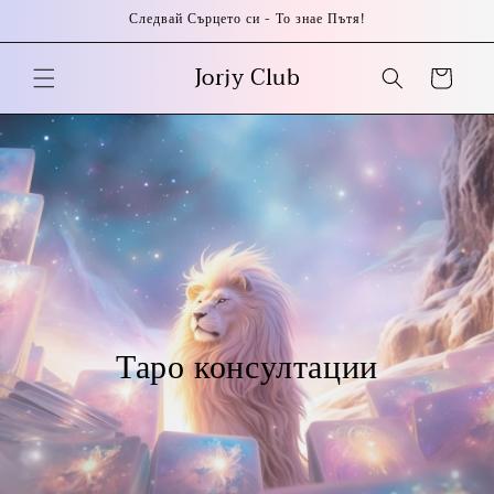
Skip to
Следвай Сърцето си - То знае Пътя!
content
Jorjy Club
Cart
C
Таро консултации
o
l