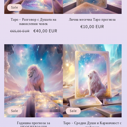
Sale
Таро - Разговор с Душата на
Лична месечна Таро прогноза
намисления човек
Regular
€10,00 EUR
Regular
Sale
€40,00 EUR
€65,00 EUR
price
price
price
Sale
Sale
Годишна прогноза за
Таро - Сродни Души и Кармичност с