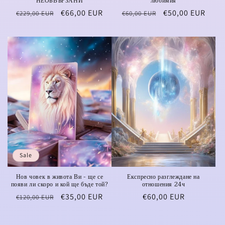
НЕОБВЪРЗАНИ
любимия
Regular
Sale
€66,00 EUR
Regular
Sale
€50,00 EUR
€229,00 EUR
€60,00 EUR
price
price
price
price
Sale
Нов човек в живота Ви - ще се
Експресно разглеждане на
появи ли скоро и кой ще бъде той?
отношения 24ч
Regular
Sale
€35,00 EUR
Regular
€60,00 EUR
€120,00 EUR
price
price
price